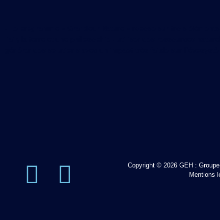
• Le programme « Grandeur Nature » repose sur trois éléments n
l’air, la terre et une philosophie : utiliser des ressources natur
générer des solutions avec un impact très faible sur l’écosyst
Copyright © 2026 GEH : Groupe
Mentions l