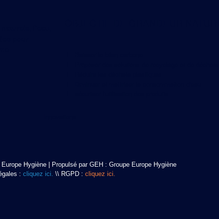
OBJECTIF DE GRANDEUR NATUR
aturels, l’eau,
elles pour
ème.
Baisser le bilan carbone
Proposer des solutions de recyclage et de déchets
Réduire les déchets plastiques
Diminuer et maîtriser la consommation d'eau
sécuriser l'utilisation des produits
Innovations
 Europe Hygiène | Propulsé par GEH : Groupe Europe Hygiène
égales :
cliquez ici.
\\
RGPD :
cliquez ici.